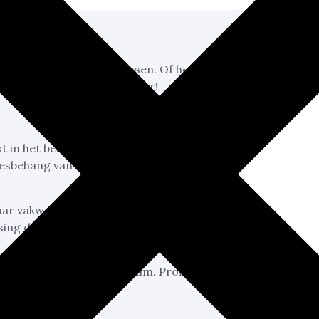
n nodig?
n voor uiteenlopende klussen. Of het nu
ij staan altijd voor je klaar!
ist in het behangen en sauzen van
iesbehang van 150 gram garanderen wij
ar vakwerk, en dat zie je terug in onze
ing dat je ons terugvindt op vrijwel elk
ltaat dan ons ervaren team. Profiteer
ts €15,99 per m²!