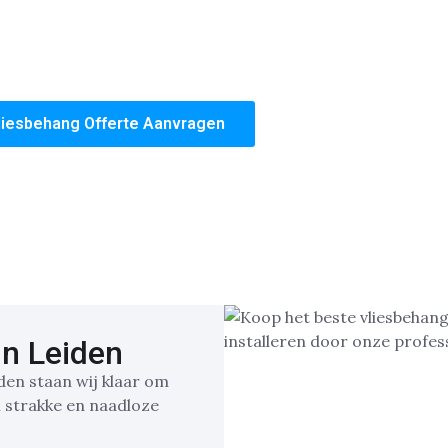
 Op dit vlak onderscheiden wij ons van de concurrentie!
volledige woning, wij bieden een duurzame oplossing die j
 kwaliteit en de zekerheid van een perfect afgewerkte wonin
liesbehang Offerte Aanvragen
in Leiden
iden staan wij klaar om
 strakke en naadloze