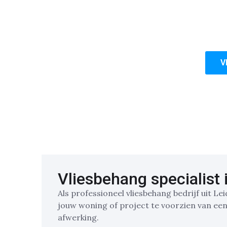
van muren die gestuct zijn.
Of het nu gaat om een enkele kamer of een 
blijft. Kies voor onze ervaring,
V
Vliesbehang specialist 
Als professioneel vliesbehang bedrijf uit Le
jouw woning of project te voorzien van een
afwerking.