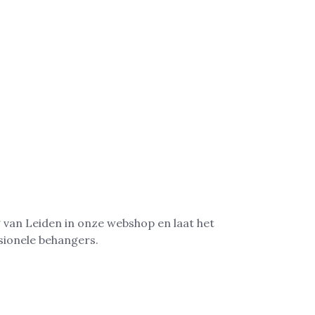
arenlang mooi
g.