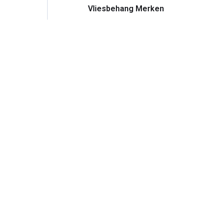
Vliesbehang Merken
Leiden garant
of Karwei. Onze
niet!
zowel
f en Merenwijk.
nderscheiden is