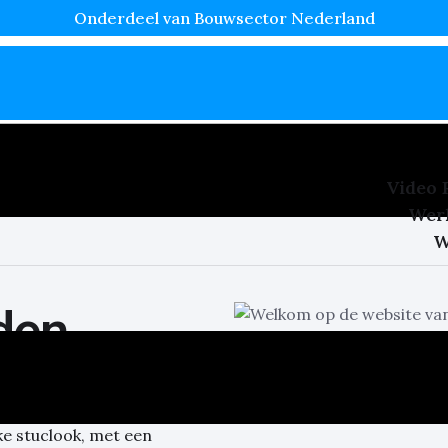
Onderdeel van Bouwsector Nederland
Video 
Wer
W
den
n de regio, met meer dan 20
nieuwbouwwoningen.
ke stuclook, met een