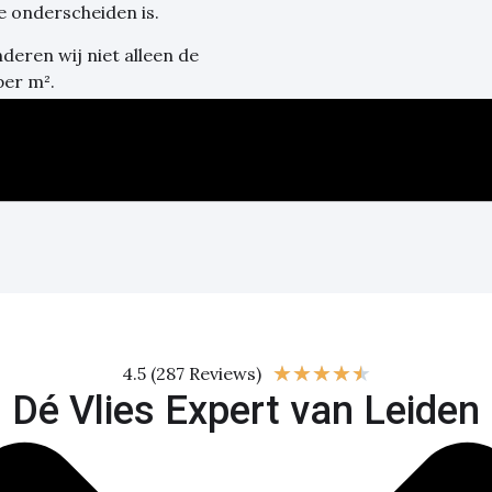
e onderscheiden is.
eren wij niet alleen de
per m².
et vlies? Op dit moment
aag een offerte aan!
2024
★
★
★
★
★
4.5 (287 Reviews)
Dé Vlies Expert van Leiden