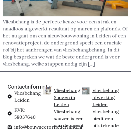
Vliesbehang is de perfecte keuze voor een strak en
naadloos afgewerkt resultaat op muren en plafonds. Of
het nu gaat om een nieuwbouwwoning in Leiden of een
renovatieproject, de ondergrond speelt een cruciale
rol bij het aanbrengen van vliesbehangbehang. In dit
blog bespreken we wat de beste ondergrond is voor
vliesbehang, welke stappen nodig zijn […]
Contactinformatie:
Vliesbehang
Vliesbehang
Vliesbehang
Sauzen in
afwerking
Leiden
Leiden
Leiden
KVK:
Vliesbehang
Vliesbehang
58037640
sauzen is een
biedt een
van de meest
uitstekende
info@bouwsectornederland.nl