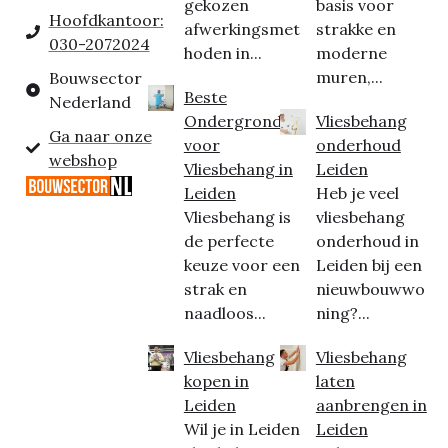
gekozen
basis voor
Hoofdkantoor:
afwerkingsmet
strakke en
030-2072024
hoden in...
moderne
muren,...
Bouwsector
Beste
Nederland
Ondergrond
Vliesbehang
Ga naar onze
voor
onderhoud
webshop
Vliesbehang in
Leiden
Leiden
Heb je veel
Vliesbehang is
vliesbehang
de perfecte
onderhoud in
keuze voor een
Leiden bij een
strak en
nieuwbouwwo
naadloos...
ning?...
Vliesbehang
Vliesbehang
kopen in
laten
Leiden
aanbrengen in
Wil je in Leiden
Leiden