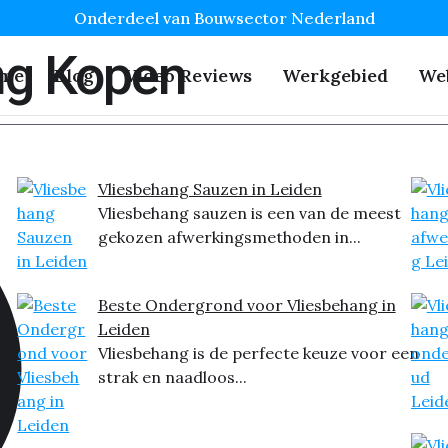
Onderdeel van Bouwsector Nederland
ng Kopen
me
Blog
Video Reviews
Werkgebied
We
Vliesbehang Sauzen in Leiden
Vliesbehang sauzen is een van de meest
gekozen afwerkingsmethoden in...
Beste Ondergrond voor Vliesbehang in
Leiden
Vliesbehang is de perfecte keuze voor een
strak en naadloos...