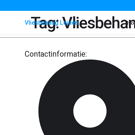
Tag:
Vliesbeha
Vliesbehang Leiden
Ho
Contactinformatie: