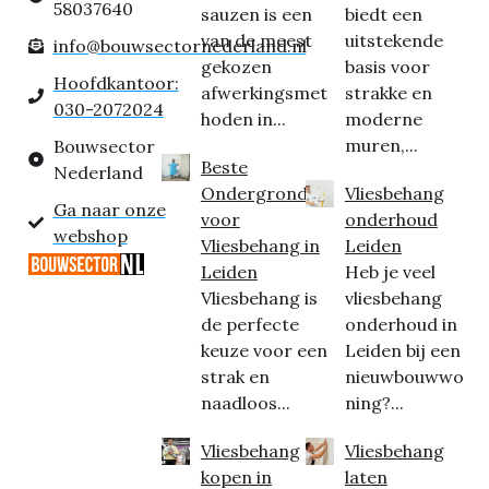
58037640
sauzen is een
biedt een
van de meest
uitstekende
info@bouwsectornederland.nl
gekozen
basis voor
Hoofdkantoor:
afwerkingsmet
strakke en
030-2072024
hoden in...
moderne
muren,...
Bouwsector
Beste
Nederland
Ondergrond
Vliesbehang
Ga naar onze
voor
onderhoud
webshop
Vliesbehang in
Leiden
Leiden
Heb je veel
Vliesbehang is
vliesbehang
de perfecte
onderhoud in
keuze voor een
Leiden bij een
strak en
nieuwbouwwo
naadloos...
ning?...
Vliesbehang
Vliesbehang
kopen in
laten